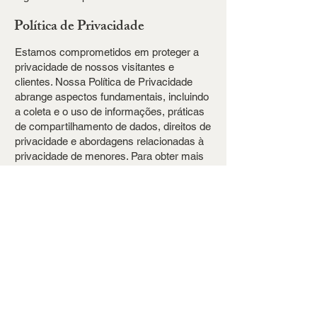
Política de Privacidade
Estamos comprometidos em proteger a
privacidade de nossos visitantes e
clientes. Nossa Política de Privacidade
abrange aspectos fundamentais, incluindo
a coleta e o uso de informações, práticas
de compartilhamento de dados, direitos de
privacidade e abordagens relacionadas à
privacidade de menores. Para obter mais
detalhes, consulte nossa Política de
Privacidade completa.
Rua Doutor Bezerra de Menezes, 37 - Ahu
Curitiba- PR,
80540-190
contato@proarqarquitetura.com